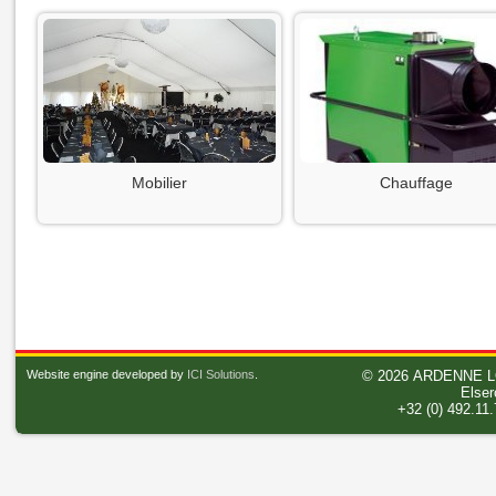
Mobilier
Chauffage
Website engine developed by
ICI Solutions
.
© 2026
ARDENNE L
Elser
+32 (0) 492.11